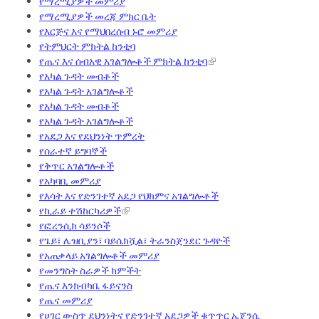
የማረሚያዎች መምሪያ
የማረሚያዎች መረጃ ምክር ቤት
የእርጅና እና የማህበረሰብ ኑሮ መምሪያ
የትምህርት ምክትል ከንቲባ
የጤና እና ሰብአዊ አገልግሎቶች ምክትል ከንቲባ
የአካል ጉዳት መብቶች
የአካል ጉዳት አገልግሎቶች
የአካል ጉዳት መብቶች
የአካል ጉዳት አገልግሎቶች
የአደጋ እና የደህንነት ጥምረት
የሰራተኛ ይግባኞች
የቅጥር አገልግሎቶች
የአካባቢ መምሪያ
የእሳት እና የድንገተኛ አደጋ የህክምና አገልግሎቶች
የኪራይ ተሽከርካሪዎች
የፎረንሲክ ሳይንሶች
የጌይ፣ ሌዝቢያን፣ ባይሴክሿል፣ ትራንስጀንደር ጉዳዮች
የአጠቃላይ አገልግሎቶች መምሪያ
የመንግስት ስራዎች ክምችት
የጤና እንክብካቤ ፋይናንስ
የጤና መምሪያ
የሀገር ውስጥ ደህንነትና የድንገተኛ አደጋዎች ቁጥጥር ኤጀንሲ