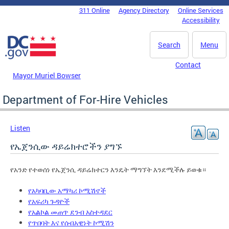
Skip to main content
311 Online
Agency Directory
Online Services
DC Agency Top Menu
Accessibility
Search
Menu
Contact
Mayor Muriel Bowser
Department of For-Hire Vehicles
Listen
የኤጀንሲው ዳይሬክተሮችን ያግኙ
የአንድ የተወሰነ የኤጀንሲ ዳይሬክተርን እንዴት ማግኘት እንደሚችሉ ይወቁ።
የአካባቢው አማካሪ ኮሚሽኖች
የአፍሪካ ጉዳዮች
የአልኮል መጠጥ ደንብ አስተዳደር
የጥበባት እና የሰብአዊነት ኮሚሽን