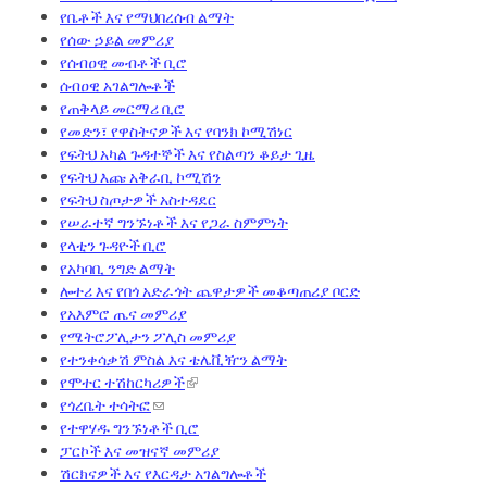
የቤቶች እና የማህበረሰብ ልማት
የሰው ኃይል መምሪያ
የሰብዐዊ መብቶች ቢሮ
ሰብዐዊ አገልግሎቶች
የጠቅላይ መርማሪ ቢሮ
የመድን፣ የዋስትናዎች እና የባንክ ኮሚሽነር
የፍትህ አካል ጉዳተኞች እና የስልጣን ቆይታ ጊዜ
የፍትህ እጩ አቅራቢ ኮሚሽን
የፍትህ ስጦታዎች አስተዳደር
የሠራተኛ ግንኙነቶች እና የጋራ ስምምነት
የላቲን ጉዳዮች ቢሮ
የአካባቢ ንግድ ልማት
ሎተሪ እና የበጎ አድራጎት ጨዋታዎች መቆጣጠሪያ ቦርድ
የአእምሮ ጤና መምሪያ
የሜትሮፖሊታን ፖሊስ መምሪያ
የተንቀሳቃሽ ምስል እና ቴሌቪዥን ልማት
የሞተር ተሽከርካሪዎች
የጎረቤት ተሳትፎ
የተዋሃዱ ግንኙነቶች ቢሮ
ፓርኮች እና መዝናኛ መምሪያ
ሽርክናዎች እና የእርዳታ አገልግሎቶች