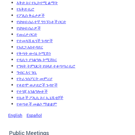
እቅድ እና የኢኮኖሚ ልማት
የእቅድ ቢሮ
የፖሊስ ቅሬታዎች
የህዝብ ሰራተኛ ግንኙነቶች ቦርድ
የህዝብ ስራዎች
የጡረታ ቦርድ
የተመላሽ ዜጎች ጉዳዮች
የአደጋ አስተዳደር
የቅጣት ውሳኔ ኮሚሽን
የዲሲን ያገልግሉ ኮሚሽነር
የግዛት ትምህርት የበላይ ተቆጣጣሪ ቢሮ
ግብር እና ገቢ
የትራንስፖርት መምሪያ
የቀድሞ ወታደሮች ጉዳዮች
የተጎጂ አገልግሎቶች
የሴቶች ፖሊሲ እና ኢኒሼቲቮች
የወጣቶች መልሶ ማቋቋም
English
Español
Public Meetings