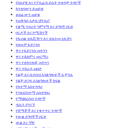
የእስያዊ እና የፓሲፊክ ደሴት ተወላጅ ጉዳዮች
ከንቲባውን ይጠይቁ
ፀሐፊውን ጠይቁ
የጠቅላይ አቃቤ ህግ ቢሮ
የቋሚ ንብረት ግምገማ እና ይግባኝ ቦርድ
ቦርዶች እና ኮሚሽኖች
የኬብል ቴሌቪዥን እና ቴሌኮሙኒኬሽን
የዘመቻ ፋይናንስ
ዋና የፋይናንስ መኮንን
ዋና የሕክምና መርማሪ
ዋና የቴክኖሎጂ መኮንን
ዋና ተከራይ ጠበቃ
የልጅ እና ቤተሰብ አገልግሎቶች ኤጀንሲ
የልጅ ድጋፍ አገልግሎቶች ክፍል
የከተማ አስተዳዳሪ
የንጹህ ከተማ አስተባባሪ
የማህበረሰብ ጉዳዮች
ዲሲን ያገናኙ
የሸማቾች እና የቁጥጥር ጉዳዮች
የውል ይግባኞች ቦርድ
ውል እና ግዥ